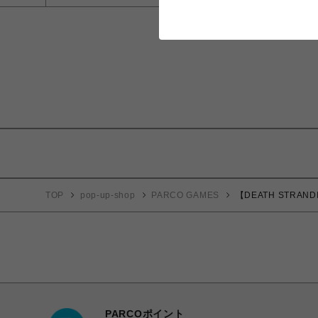
TOP
pop-up-shop
PARCO GAMES
【DEATH STRAND
PARCOポイント