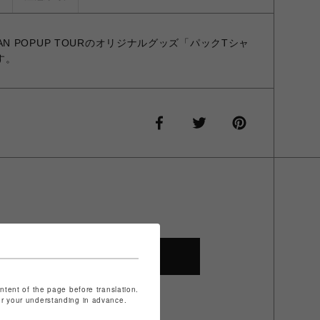
 JAPAN POPUP TOURのオリジナルグッズ「パックTシャ
です。
SHOP TOP
ontent of the page before translation.
for your understanding in advance.