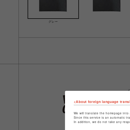
グレー
<About foreign language trans
We will translate the homepage into 
Since this service is an automatic tr
In addition, we do not take any resp