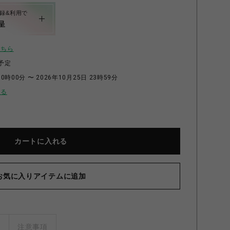
録&利用で
呈
こちら
予定
0時00分 〜 2026年10月25日 23時59分
せる
カートに入れる
【D
お気に入りアイテムに追加
ズ
注意事項