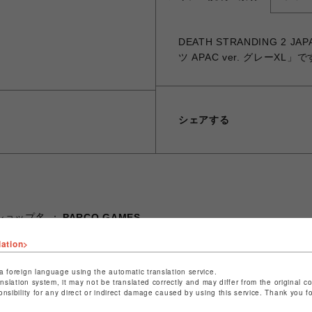
DEATH STRANDING 2
ツ APAC ver. グレーXL」
シェアする
ショップ名
PARCO GAMES
店舗名
POP-UP SHOP
lation>
特定商取引法など法令に基づく表記は
こちら
a foreign language using the automatic translation service.
anslation system, it may not be translated correctly and may differ from the original c
ショップお問い合わせは
こちら
onsibility for any direct or indirect damage caused by using this service. Thank you 