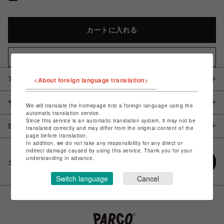
カートに入れる
お気に入りアイテムに追加
<About foreign language translation>
アイテム説明 / 素材
サイズ
We will translate the homepage into a foreign language using the
automatic translation service.
Since this service is an automatic translation system, it may not be
注意事項
translated correctly and may differ from the original content of the
page before translation.
In addition, we do not take any responsibility for any direct or
indirect damage caused by using this service. Thank you for your
understanding in advance.
シェアする
Switch language
Cancel