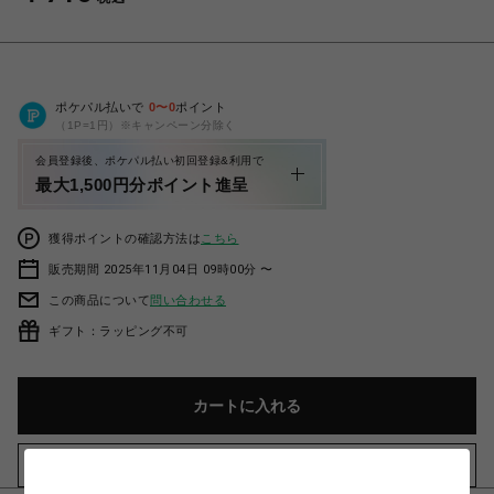
ポケパル払いで
0
〜
0
ポイント
（1P=1円）※キャンペーン分除く
会員登録後、ポケパル払い初回登録&利用で
最大1,500円分ポイント進呈
獲得ポイントの確認方法は
こちら
販売期間 2025年11月04日 09時00分 〜
この商品について
問い合わせる
ギフト：ラッピング不可
カートに入れる
お気に入りアイテムに追加