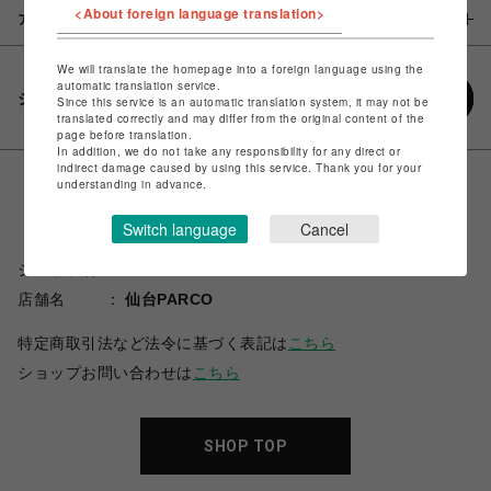
<About foreign language translation>
アイテム説明 / 素材
We will translate the homepage into a foreign language using the
automatic translation service.
シェアする
Since this service is an automatic translation system, it may not be
translated correctly and may differ from the original content of the
page before translation.
In addition, we do not take any responsibility for any direct or
indirect damage caused by using this service. Thank you for your
understanding in advance.
Switch language
Cancel
ショップ名
CAPCOM STORE SENDAI
店舗名
仙台PARCO
特定商取引法など法令に基づく表記は
こちら
ショップお問い合わせは
こちら
SHOP TOP