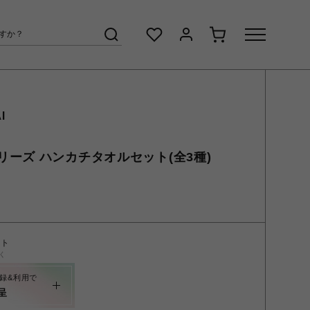
I
ーズ ハンカチタオルセット(全3種)
ント
く
録&利用で
呈