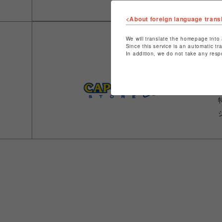
<About foreign language trans
We will translate the homepage into 
Since this service is an automatic tr
In addition, we do not take any resp