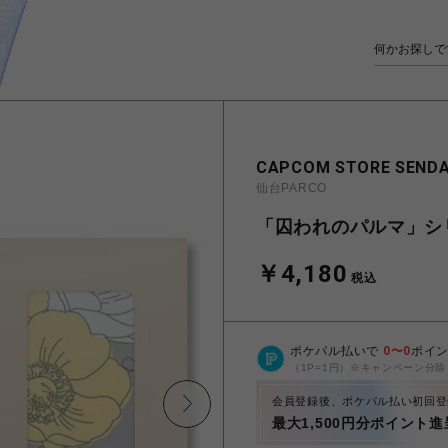
CAPCOM STORE SENDA
仙台PARCO
「囚われのパルマ」シリ
￥4,180
税込
ポケパル払いで
0
〜
0
ポイ
（1P=1円）※キャンペーン分除
会員登録後、ポケパル払い初回登
最大1,500円分ポイント進