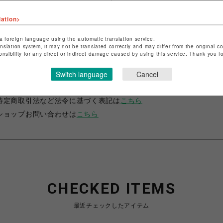
lation>
a foreign language using the automatic translation service.
anslation system, it may not be translated correctly and may differ from the original c
onsibility for any direct or indirect damage caused by using this service. Thank you 
ショップ名
CAPCOM STORE SENDAI
Switch language
Cancel
店舗名
仙台PARCO
特定商取引法など法令に基づく表記は
こちら
ショップお問い合わせは
こちら
CHECKED ITEMS
最近チェックしたアイテム