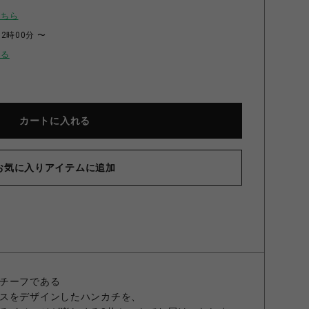
こちら
12時00分 〜
せる
カートに入れる
お気に入りアイテムに追加
カチタオルセット(アオイ) (ｱｵｲ) 2000015358378
チーフである
スをデザインしたハンカチを、