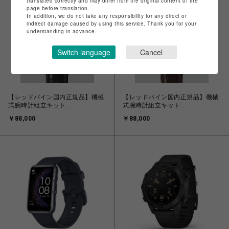
translated correctly and may differ from the original content of the
page before translation.
In addition, we do not take any responsibility for any direct or
indirect damage caused by using this service. Thank you for your
understanding in advance.
Switch language
Cancel
【レッドパイン国内正規品】機械
【レッドパイン国内正規品】機械
式腕時計組立キット
式腕時計組立キット
RP002BGRR
RP002BROR
￥88,000
￥88,000