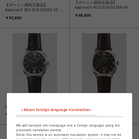
【ガーミン国内正規品】
【ガーミン国内正規品】
Approach R10 010-02356-04
Approach Z82 010-02260-10 レ
ゴルフシミュレーター
ーザー距離計
￥88,800
￥92,800
【レッドパイン国内正規品】機械
【レッドパイン国内正規品】機械
式腕時計組立キット
式腕時計組立キット
<About foreign language translation>
RP002BGRA
RP002BROA
￥88,000
￥88,000
We will translate the homepage into a foreign language using the
automatic translation service.
Since this service is an automatic translation system, it may not be