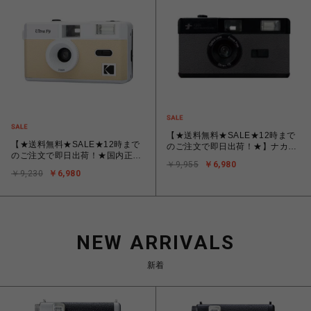
【★送料無料★SALE★12時まで
【★送料無料★SALE★12時まで
のご注文で即日出荷！★】ナカバ
のご注文で即日出荷！★国内正規
ヤシ フィルムナカメラ half ハー
￥9,955
￥6,980
品/保証書付★】コダック Kodak
フカメラ ダークグレー （36枚
￥9,230
￥6,980
ULTRA F9 ライトベージュ
撮りのフィルムを入れると倍の72
[35mmフィルムカメラ]
枚撮影できます）
NEW ARRIVALS
新着