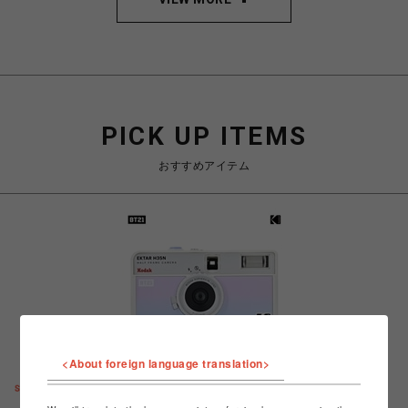
PICK UP ITEMS
おすすめアイテム
<About foreign language translation>