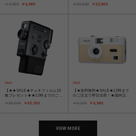
ヤシ フィルムナカメラ half ハー
★12時までのご注文で即日発送】
￥9,955
￥6,980
￥29,800
￥25,800
フカメラ ダークグレー （36枚
富士フイルム FUJIFILM ハイブリ
撮りのフィルムを入れると倍の72
ッドインスタントカメラ チェキ
枚撮影できます）
instax mini LiPlay＋（インスタッ
クス ミニ リプレイ プラス）
SAND BEIGE（サンドベージュ）
【★★SALE★チェキフィルム10
【★送料無料★SALE★12時まで
枚プレゼント★★12時までのご注
のご注文で即日出荷！★国内正規
文で即日出荷★！】富士フイル
品/保証書付★】コダック Kodak
￥55,000
￥45,300
￥9,230
￥6,980
ム フジフイルム インスタントカ
ULTRA F9 ライトベージュ
メラ instax mini Evo CINEMA
[35mmフィルムカメラ]
「チェキ」EVO シネマ
VIEW MORE