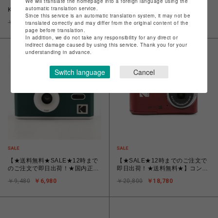
We will translate the homepage into a foreign language using the
【★SALE★在庫限り★12時までのご注文で即日出荷！】コダック
automatic translation service.
Kodak EKTAR H35N BT21 Edition [フィルムカメラ ハーフフレーム]
Since this service is an automatic translation system, it may not be
BT21 コラボ
￥11,800
￥7,380
translated correctly and may differ from the original content of the
page before translation.
In addition, we do not take any responsibility for any direct or
indirect damage caused by using this service. Thank you for your
understanding in advance.
Switch language
Cancel
【★送料無料★SALE★12時まで
【★SALE★12時までのご注文で
のご注文で即日出荷！★国内正規
即日出荷！★送料無料★】コンパ
品/保証書付】フィルム交換式★シ
クトデジタルカメラ KODAK
￥9,480
￥6,980
￥20,800
￥18,780
ンプルなフィルムカメラ
PIXPRO レッド FZ45RD
「KODAK（コダック）ULTRA
F9」ホワイト×グリーン