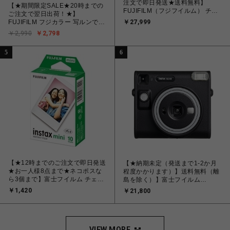
注文で即日発送★送料無料】
【★期間限定SALE★20時までの
FUJIFILM（フジフイルム） チェ
ご注文で翌日出荷！★】
キカメラ INSTAX mini99 シル
FUJIFILM フジカラー 写ルンです
￥27,999
バー
シンプルエース 27枚撮り レン
￥2,990
￥2,798
ズ付きフィルム
5
6
【★12時までのご注文で即日発送
【★納期未定（発送まで1-2か月
★お一人様8点まで★ネコポスな
程度かかります）】送料無料（離
ら3個まで】富士フイルム チェキ
島を除く）】富士フイルム
フィルム FUJIFILM INSTAX
FUJIFILM instax SQUARE SQ40
￥1,420
￥21,800
MINI JP1 [ チェキ instax mini 専
[インスタントカメラ チェキスク
用フィルム 白(無地)フレーム 10
エア ]
枚入り 1パック]
VIEW MORE