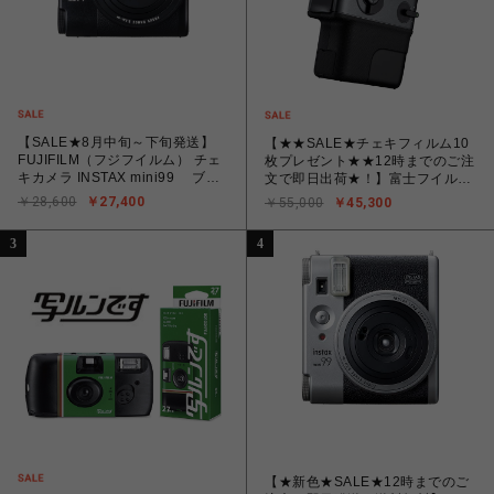
【SALE★8月中旬～下旬発送】
【★★SALE★チェキフィルム10
FUJIFILM（フジフイルム） チェ
枚プレゼント★★12時までのご注
キカメラ INSTAX mini99 ブラ
文で即日出荷★！】富士フイル
ック
ム フジフイルム インスタントカ
￥28,600
￥27,400
￥55,000
￥45,300
メラ instax mini Evo CINEMA
「チェキ」EVO シネマ
3
4
【★新色★SALE★12時までのご