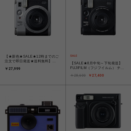
【★新色★SALE★12時までのご
注文で即日発送★送料無料】
【SALE★8月中旬～下旬発送】
FUJIFILM（フジフイルム） チェ
FUJIFILM（フジフイルム） チェ
￥27,999
キカメラ INSTAX mini99 シル
キカメラ INSTAX mini99 ブラ
バー
￥28,600
￥27,400
ック