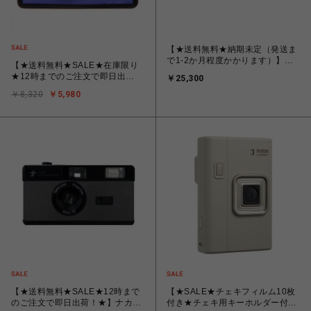
【★送料無料★納期未定（発送ま
で1-2か月程度かかります）】富
【★送料無料★SALE★在庫限り
士フイルム FUJIFILM INS WIDE
★12時までのご注文で即日出
￥25,300
400 [インスタントカメラ チェキ
荷！】コダック フィルムカメラ
instax WIDE 400（インスタック
￥8,320
￥5,980
i60 ベリーペリ Kodak i60 FILM
ス ワイド 400）］ ジェットブラ
CAMERA VERY PERI
ック JET BLACK
【★送料無料★SALE★12時まで
【★SALE★チェキフィルム10枚
のご注文で即日出荷！★】ナカバ
付き★チェキ用キーホルダー付き