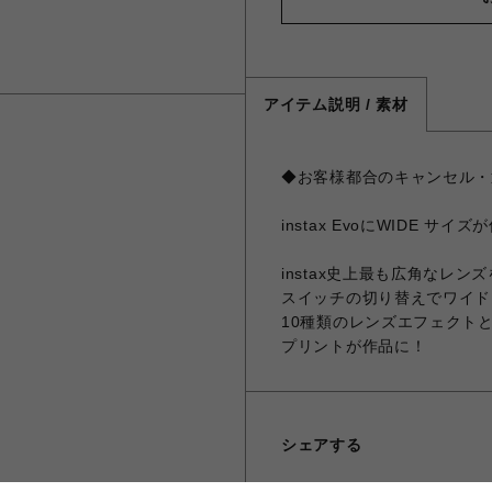
アイテム説明 / 素材
◆お客様都合のキャンセル・
instax EvoにWIDE サイ
instax史上最も広角なレン
スイッチの切り替えでワイド
10種類のレンズエフェクト
プリントが作品に！
シェアする