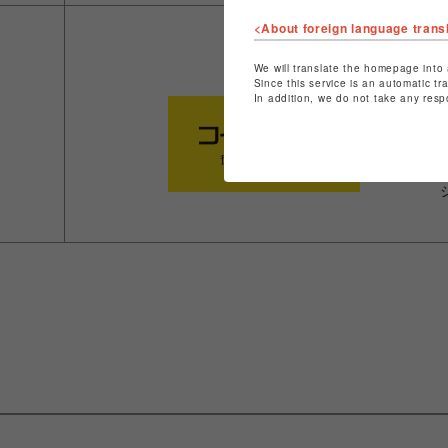
<About foreign language trans
We will translate the homepage into 
Since this service is an automatic tr
In addition, we do not take any resp