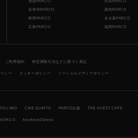
池袋PARCO
渋谷PARCO
吉祥寺PARCO
調布PARCO
静岡PARCO
名古屋PARCO
広島PARCO
福岡PARCO
ご利用規約
特定商取引法などに基づく表記
ポリシー
クッキーポリシー
ソーシャルメディアポリシー
RO LABO
CINE QUINTO
PARCO出版
THE GUEST CAFE
DEPACO
AnotherADdress