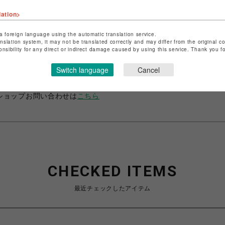
lation>
a foreign language using the automatic translation service.
anslation system, it may not be translated correctly and may differ from the original c
ショップ名
コイデカメラ
onsibility for any direct or indirect damage caused by using this service. Thank you 
店舗名
ひばりが丘PARCO
Switch language
Cancel
特定商取引法など法令に基づく表記は
こちら
ショップお問い合わせは
こちら
CHECKED ITEMS
最近チェックしたアイテム