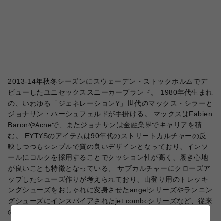
2013-14年秋冬シーズンにスウェーデン・ストックホルムでデ
ビューしたユニセックススニーカーブランド。 1980年代生まれ
の、いわゆる「ジェネレーションY」世代のマックス・シラーと
ジョナサン・ハーシュフェルドが手掛ける。 マックスはFabien
BaronやAcneで、またジョナサンは金融業界でキャリアを積
む。 EYTYSのアイテムは90年代のストリートカルチャーの反
映しつつもシンプルで質の良いデザインとなっており、インソ
ールにコルクを採用することでクッション性が高く、履き心地
が良いことも特徴となっている。 サブカルチャーにクローズア
ップしたシューズ作りが考えられており、山登り用のトレッキ
ングシューズをおしゃれに変身させたangelシリーズやランニン
グシューズにインスパイアされたjet comboシリーズなど、従来
のスニーカーづくりの考え方から一線離れたスタイルをとって