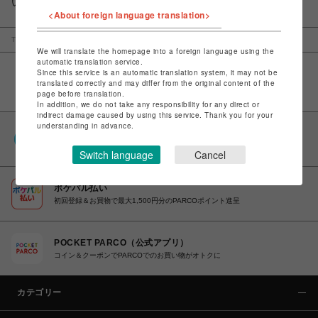
いることも魅力。
<About foreign language translation>
TOP
名古屋PARCO
LHP
Eytys / エイティーズ
We will translate the homepage into a foreign language using the
automatic translation service.
Since this service is an automatic translation system, it may not be
translated correctly and may differ from the original content of the
page before translation.
In addition, we do not take any responsibility for any direct or
indirect damage caused by using this service. Thank you for your
understanding in advance.
PARCOポイント
全国のPARCOやONLINE PARCOで貯まる＆使える
Switch language
Cancel
ポケパル払い
初回登録＆お買物で最大1,500円分のPARCOポイント進呈
POCKET PARCO（公式アプリ）
コイン＆クーポンでPARCOでのお買い物がオトクに
カテゴリー