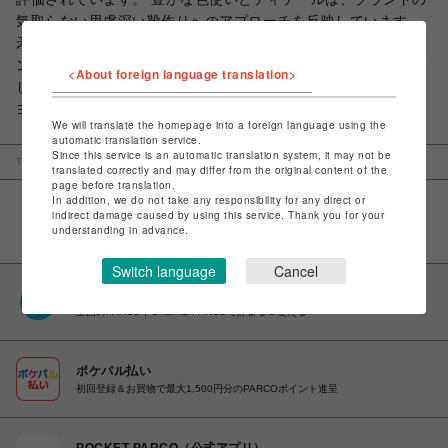
気取らない思慮深い靴作りへのアプローチを反映しています。
矛盾の美しさからインスピレーションを得たCAMPER LAB (カ
ンペールラボ)は、異なる視点からデザインとプロダクトを探求
<About foreign language translation>
し、「シュールな美しさ」と「ユーモアのセンスを通して、マ
ヨルカ島の精神を反映したコレクションを提案しています。
We will translate the homepage into a foreign language using the
automatic translation service.
Since this service is an automatic translation system, it may not be
TOP
名古屋PARCO
LHP
CAMPERLAB/カンペールラボ
translated correctly and may differ from the original content of the
page before translation.
In addition, we do not take any responsibility for any direct or
indirect damage caused by using this service. Thank you for your
understanding in advance.
Switch language
Cancel
PARCOポイント
全国のPARCOやONLINE PARCOで貯まる＆使える
ポケパル払い
初回登録＆お買物で最大1,500円分のPARCOポイント進呈
POCKET PARCO（公式アプリ）