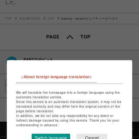
した。
TOP
名古屋PARCO
LHP
beauty：beast/ビューティービースト
PARCOポイント
全国のPARCOやONLINE PARCOで貯まる＆使える
<About foreign language translation>
ポケパル払い
初回登録＆お買物で最大1,500円分のPARCOポイント進呈
We will translate the homepage into a foreign language using the
automatic translation service.
Since this service is an automatic translation system, it may not be
translated correctly and may differ from the original content of the
POCKET PARCO（公式アプリ）
page before translation.
コイン＆クーポンでPARCOでのお買い物がオトクに
In addition, we do not take any responsibility for any direct or
indirect damage caused by using this service. Thank you for your
understanding in advance.
カテゴリー
Switch language
Cancel