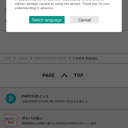
indirect damage caused by using this service. Thank you for your
understanding in advance.
三谷幸喜 芸術家三部作 －愛蔵版
三谷文楽「其礼成心中」［ブルー
－［ブルーレイBOX］
レイ BOX］
Switch language
Cancel
￥16,500
￥7,700
TOP
culture
PARCO STAGE SHOP
三谷幸喜 関連商品
PARCOポイント
全国のPARCOやONLINE PARCOで貯まる＆使える
ポケパル払い
初回登録＆お買物で最大1,500円分のPARCOポイント進呈