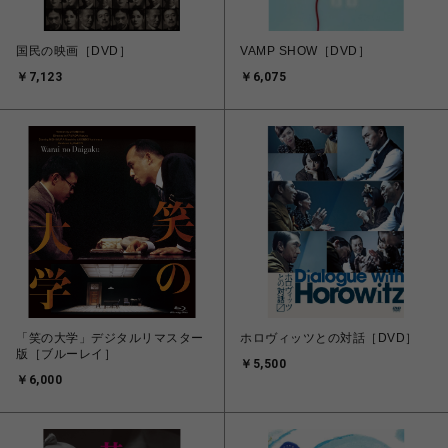
国民の映画［DVD］
VAMP SHOW［DVD］
￥7,123
￥6,075
「笑の大学」デジタルリマスター
ホロヴィッツとの対話［DVD］
版［ブルーレイ］
￥5,500
￥6,000