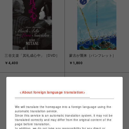
三谷文楽「其礼成心中」［DVD］
蒙古が襲来［パンフレット］
￥4,400
￥1,800
<About foreign language translation>
We will translate the homepage into a foreign language using the
automatic translation service.
Since this service is an automatic translation system, it may not be
translated correctly and may differ from the original content of the
page before translation.
In addition, we do not take any responsibility for any direct or