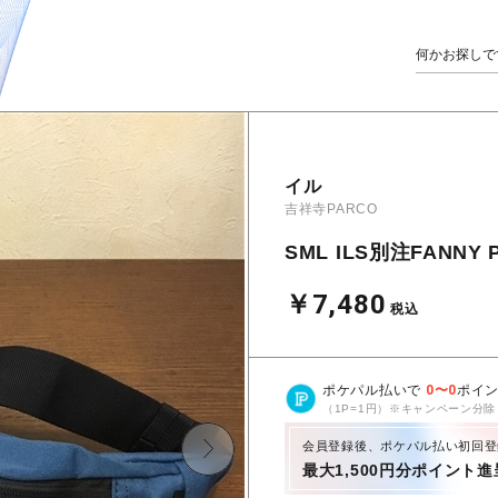
イル
吉祥寺PARCO
SML ILS別注FANNY 
￥7,480
税込
ポケパル払いで
0
〜
0
ポイ
（1P=1円）※キャンペーン分除
会員登録後、ポケパル払い初回登
最大1,500円分ポイント進