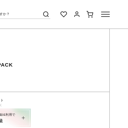
PACK
ント
く
録&利用で
呈