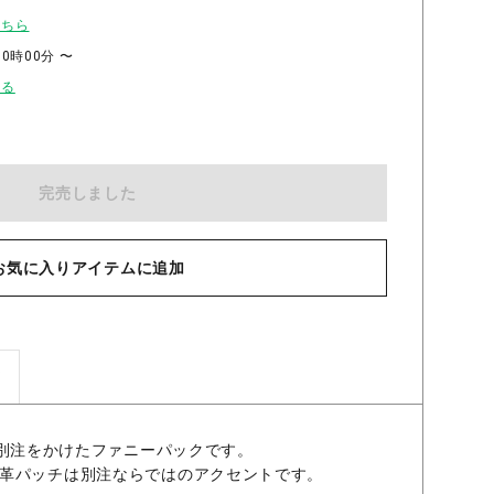
こちら
00時00分 〜
せる
完売しました
お気に入りアイテムに追加
ズ
で別注をかけたファニーパックです。
革パッチは別注ならではのアクセントです。