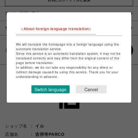
アイテム説明 / 素材
サイズ
<About foreign language translation>
We will translate the homepage into a foreign language using the
automatic translation service.
シェアする
Since this service is an automatic translation system, it may not be
translated correctly and may differ from the original content of the
page before translation.
In addition, we do not take any responsibility for any direct or
indirect damage caused by using this service. Thank you for your
understanding in advance.
Switch language
Cancel
ショップ名
イル
店舗名
吉祥寺PARCO