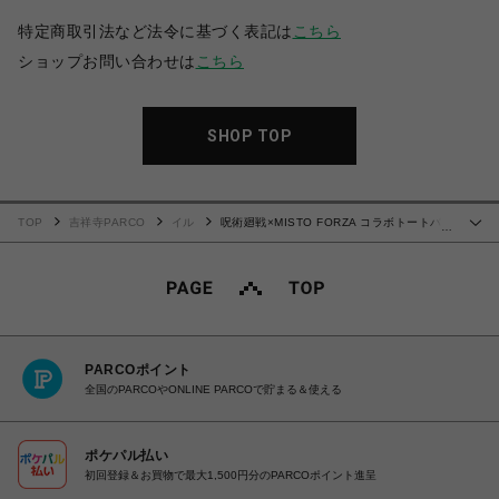
特定商取引法など法令に基づく表記は
こちら
ショップお問い合わせは
こちら
SHOP TOP
TOP
吉祥寺PARCO
イル
呪術廻戦×MISTO FORZA コラボトートバッ
…
グ
PARCOポイント
全国のPARCOやONLINE PARCOで貯まる＆使える
ポケパル払い
初回登録＆お買物で最大1,500円分のPARCOポイント進呈