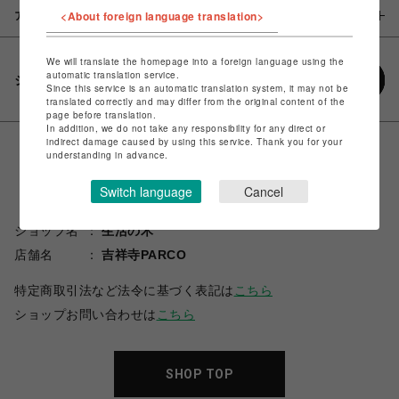
<About foreign language translation>
アイテム説明 / 素材
We will translate the homepage into a foreign language using the
automatic translation service.
シェアする
Since this service is an automatic translation system, it may not be
translated correctly and may differ from the original content of the
page before translation.
In addition, we do not take any responsibility for any direct or
indirect damage caused by using this service. Thank you for your
understanding in advance.
Switch language
Cancel
ショップ名
生活の木
店舗名
吉祥寺PARCO
特定商取引法など法令に基づく表記は
こちら
ショップお問い合わせは
こちら
SHOP TOP