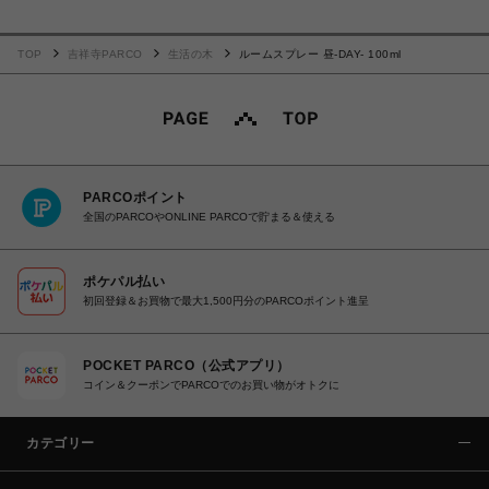
TOP
吉祥寺PARCO
生活の木
ルームスプレー 昼-DAY- 100ml
PARCOポイント
全国のPARCOやONLINE PARCOで貯まる＆使える
ポケパル払い
初回登録＆お買物で最大1,500円分のPARCOポイント進呈
POCKET PARCO（公式アプリ）
コイン＆クーポンでPARCOでのお買い物がオトクに
カテゴリー