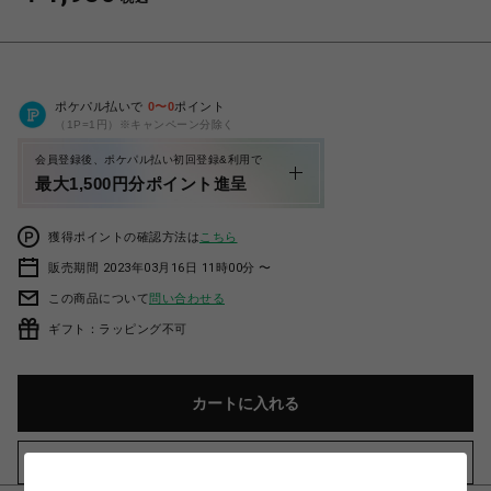
ポケパル払いで
0
〜
0
ポイント
（1P=1円）※キャンペーン分除く
会員登録後、ポケパル払い初回登録&利用で
最大1,500円分ポイント進呈
獲得ポイントの確認方法は
こちら
販売期間 2023年03月16日 11時00分 〜
この商品について
問い合わせる
ギフト：ラッピング不可
カートに入れる
お気に入りアイテムに追加