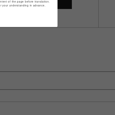
ontent of the page before translation.
SHOP TOP
for your understanding in advance.