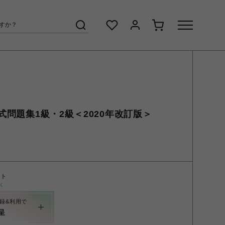
問題集1級・2級＜2020年改訂版＞
ント
く
録&利用で
呈