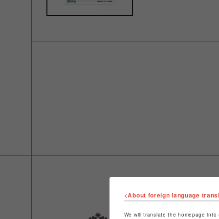
<About foreign language trans
We will translate the homepage into 