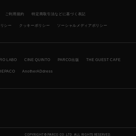
ご利用規約
特定商取引法などに基づく表記
ポリシー
クッキーポリシー
ソーシャルメディアポリシー
RO LABO
CINE QUINTO
PARCO出版
THE GUEST CAFE
DEPACO
AnotherADdress
COPYRIGHT © PARCO CO.,LTD. ALL RIGHTS RESERVED.