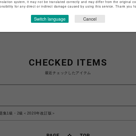
anslation system, it may not be translated correctly and may differ from the original c
onsibility for any direct or indirect damage caused by using this service. Thank you 
特定商取引法など法令に基づく表記は
こちら
ショップお問い合わせは
こちら
Switch language
Cancel
CHECKED ITEMS
最近チェックしたアイテム
集1級・2級＜2020年改訂版＞