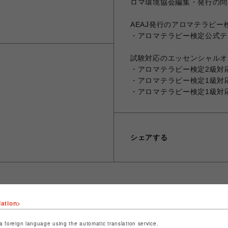
ロマ環境協会編集・発行の問
AEAJ発行のアロマテラピ
・アロマテラピー検定公式テ
試験対応のエッセンシャルオ
・アロマテラピー検定2級対
・アロマテラピー検定1級対
・アロマテラピー検定1級対
シェアする
lation>
ショップ名
生活の木
店舗名
吉祥寺PARCO
a foreign language using the automatic translation service.