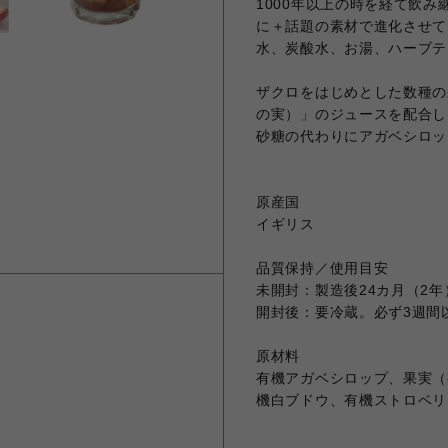
1000年以上の時を経て飲
に＋話題の素材で進化させて
水、炭酸水、お湯、ハーブテ
ザクロをはじめとした数種の
の実）」のジュースを配合し
砂糖の代わりにアガベシロッ
原産国
イギリス
品質保持／使用目安
未開封：製造後24カ月（2年
開封後：要冷蔵。必ず3週間
原材料
有機アガベシロップ、果実（
機白ブドウ、有機ストロベリ