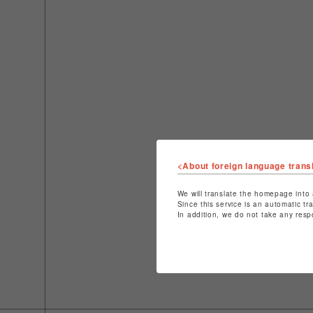
<About foreign language trans
We will translate the homepage into 
Since this service is an automatic tr
In addition, we do not take any resp