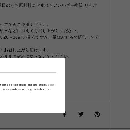
8品目のうち原材料に含まれるアレルギー物質 りんご
ってからご使用ください。
酸水などに加えてお召し上がりください。
アル20～30mlが目安ですが、量はお好みで調節してく
くお召し上がり頂けます。
のままお飲みにならないでください。
にかけて
加えてカクテルに
ontent of the page before translation.
for your understanding in advance.