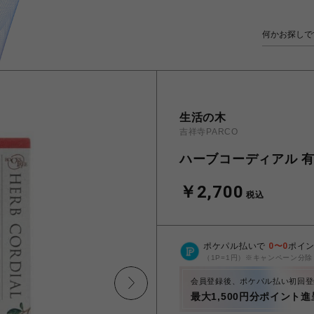
生活の木
吉祥寺PARCO
ハーブコーディアル 有
￥2,700
税込
ポケパル払いで
0
〜
0
ポイ
（1P=1円）※キャンペーン分除
会員登録後、ポケパル払い初回登
最大1,500円分ポイント進