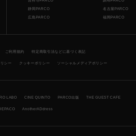
吉祥寺PARCO
調布PARCO
静岡PARCO
名古屋PARCO
広島PARCO
福岡PARCO
ご利用規約
特定商取引法などに基づく表記
ポリシー
クッキーポリシー
ソーシャルメディアポリシー
RO LABO
CINE QUINTO
PARCO出版
THE GUEST CAFE
DEPACO
AnotherADdress