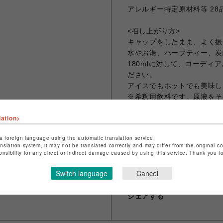
アレルギー特定原材料等 2
<召し上がり方>
キャップをしたまま、よく振
水やお湯、ハーブティー、炭
180mlに対して、コーディ
ださい。
アイスでもホットでも美味し
※希釈用飲料です。原液をそ
lation>
<その他のお召し上がり方>
ヨーグルトやアイスクリーム
a foreign language using the automatic translation service.
リキュールやシャンパン等に
anslation system, it may not be translated correctly and may differ from the original c
手作りのお菓子の甘味料に
onsibility for any direct or indirect damage caused by using this service. Thank you 
Switch language
Cancel
シェアする