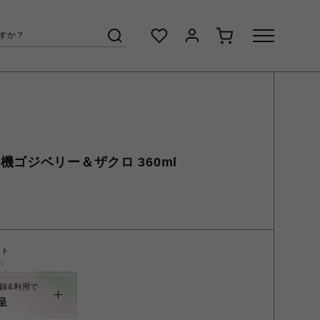
機ゴジベリー＆ザクロ 360ml
ント
く
録&利用で
呈