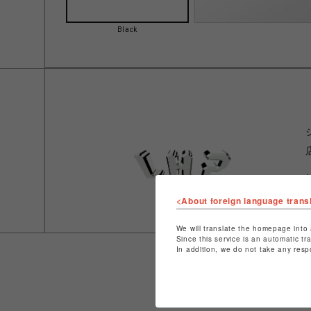
Black
<About foreign language trans
We will translate the homepage into 
Since this service is an automatic tr
In addition, we do not take any resp