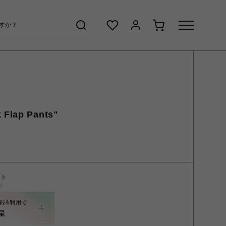
 Flap Pants"
ント
く
録&利用で
呈