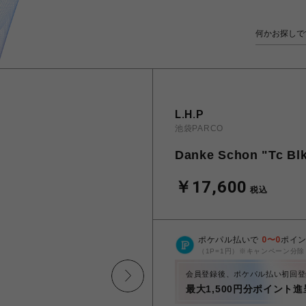
L.H.P
池袋PARCO
Danke Schon "Tc Blk
￥17,600
税込
ポケパル払いで
0
〜
0
ポイ
（1P=1円）※キャンペーン分除
会員登録後、ポケパル払い初回登
最大1,500円分ポイント進