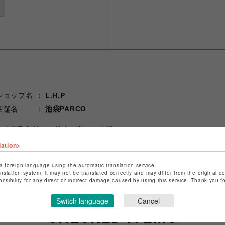
ショップ名
L.H.P
店舗名
池袋PARCO
特定商取引法など法令に基づく表記は
こちら
ショップお問い合わせは
こちら
lation>
a foreign language using the automatic translation service.
anslation system, it may not be translated correctly and may differ from the original c
onsibility for any direct or indirect damage caused by using this service. Thank you 
Switch language
Cancel
CHECKED ITEMS