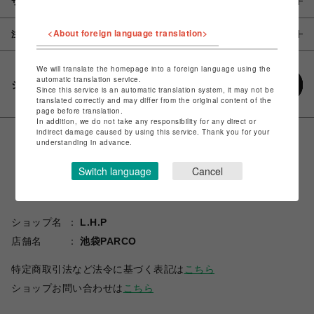
サイズ
<About foreign language translation>
注意事項
We will translate the homepage into a foreign language using the
automatic translation service.
シェアする
Since this service is an automatic translation system, it may not be
translated correctly and may differ from the original content of the
page before translation.
In addition, we do not take any responsibility for any direct or
indirect damage caused by using this service. Thank you for your
understanding in advance.
Switch language
Cancel
ショップ名
L.H.P
店舗名
池袋PARCO
特定商取引法など法令に基づく表記は
こちら
ショップお問い合わせは
こちら