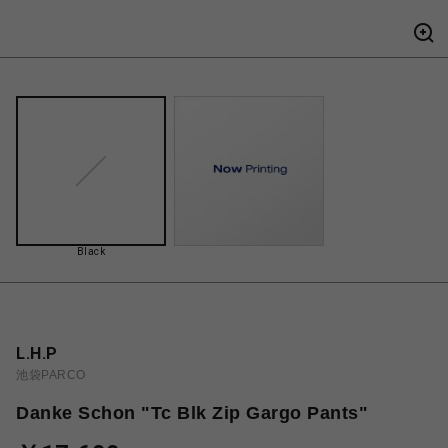
Black
L.H.P
池袋PARCO
Danke Schon "Tc Blk Zip Gargo Pants"