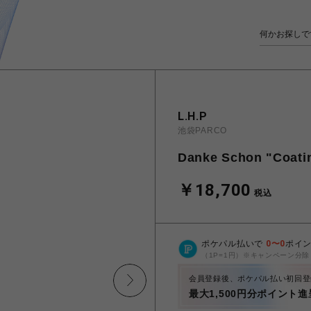
L.H.P
池袋PARCO
Danke Schon "Coati
￥18,700
税込
ポケパル払いで
0
〜
0
ポイ
（1P=1円）※キャンペーン分除
会員登録後、ポケパル払い初回登
最大1,500円分ポイント進