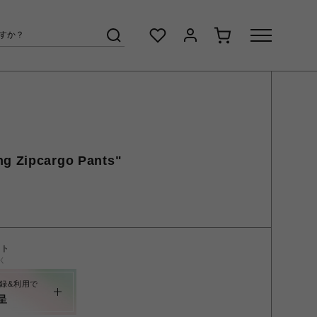
ng Zipcargo Pants"
ント
く
録&利用で
呈