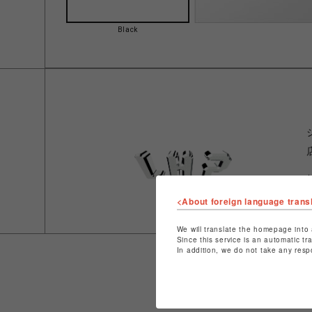
Black
<About foreign language trans
We will translate the homepage into 
Since this service is an automatic tr
In addition, we do not take any resp