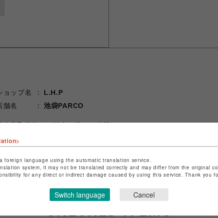
ショップ名
L.H.P
店舗名
池袋PARCO
特定商取引法など法令に基づく表記は
こちら
ショップお問い合わせは
こちら
lation>
a foreign language using the automatic translation service.
anslation system, it may not be translated correctly and may differ from the original c
onsibility for any direct or indirect damage caused by using this service. Thank you 
Switch language
Cancel
CHECKED ITEMS