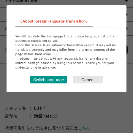
アイテム説明 / 素材
サイズ
<About foreign language translation>
注意事項
We will translate the homepage into a foreign language using the
automatic translation service.
Since this service is an automatic translation system, it may not be
シェアする
translated correctly and may differ from the original content of the
page before translation.
In addition, we do not take any responsibility for any direct or
indirect damage caused by using this service. Thank you for your
understanding in advance.
Switch language
Cancel
ショップ名
L.H.P
店舗名
池袋PARCO
特定商取引法など法令に基づく表記は
こちら