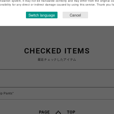
anslation system, it may not be translated correctly and may differ from the original c
onsibility for any direct or indirect damage caused by using this service. Thank you 
特定商取引法など法令に基づく表記は
こちら
ショップお問い合わせは
こちら
Switch language
Cancel
CHECKED ITEMS
最近チェックしたアイテム
ip Pants"