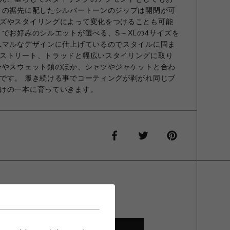
トの裾先に配したシルバートーンのジップは開閉が可
ズやスタイリングによって変化をつけることも可能
までお好みのシルエットが選べる、S～XLの4サイズを
ニマルなデザインに仕上げているのでスタイルに固ま
ストリート、トラッドと幅広いスタイリングに取り
ーやスウェット類のほか、シャツやジャケットと合わ
です。 履き続ける事でコーティングが剥がれ同じブ
けの一本に育っていきます。