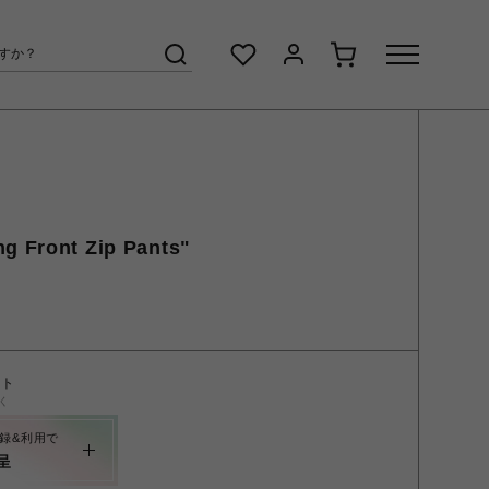
g Front Zip Pants"
ント
く
録&利用で
呈