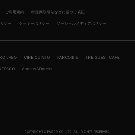
ご利用規約
特定商取引法などに基づく表記
ポリシー
クッキーポリシー
ソーシャルメディアポリシー
RO LABO
CINE QUINTO
PARCO出版
THE GUEST CAFE
DEPACO
AnotherADdress
COPYRIGHT © PARCO CO.,LTD. ALL RIGHTS RESERVED.