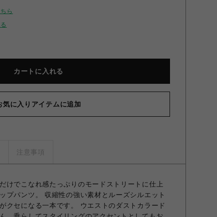
こちら
せる
カートに入れる
お気に入りアイテムに追加
ズ
注意事項
だけでこなれ感たっぷりのモードストリートに仕上
ップパンツ。 収縮性の強い素材とルーズシルエット
がクセになる一本です。 ウエストのダストカラード
ん、垂らしてスタイリングのアクセントとしてもお