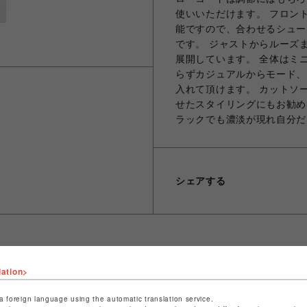
使いいただけます。 フロン
能ですので、合わせるシュー
です。 ジャストからルーズ
展開しています。 全体はミ
らずカジュアルからモード、
入れて頂けます。 カットソ
せたスタイリングにもお勧め
ラックでも濃淡が現れ自分だ
シェアする
lation>
ショップ名
L.H.P
店舗名
池袋PARCO
a foreign language using the automatic translation service.