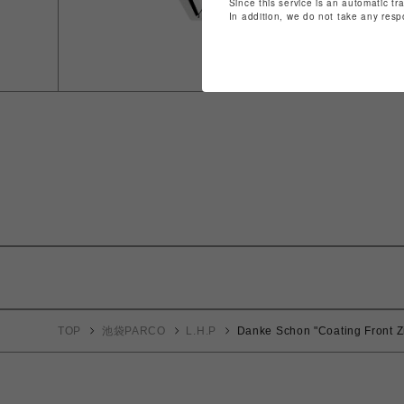
Since this service is an automatic tr
In addition, we do not take any resp
TOP
池袋PARCO
L.H.P
Danke Schon "Coating Front Z