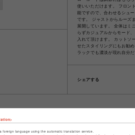
使いいただけます。 フロン
能ですので、合わせるシュー
です。 ジャストからルーズ
展開しています。 全体はミ
らずカジュアルからモード、
入れて頂けます。 カットソ
せたスタイリングにもお勧め
ラックでも濃淡が現れ自分だ
シェアする
lation>
ショップ名
L.H.P
店舗名
池袋PARCO
a foreign language using the automatic translation service.