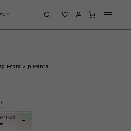
g Front Zip Pants"
ント
く
録&利用で
呈