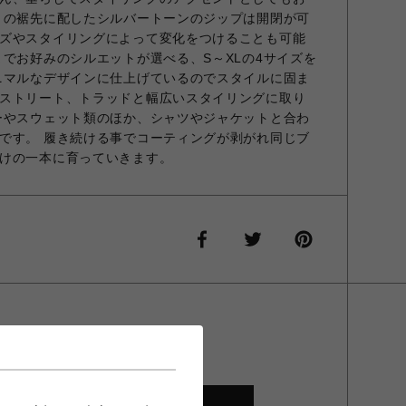
トの裾先に配したシルバートーンのジップは開閉が可
ズやスタイリングによって変化をつけることも可能
までお好みのシルエットが選べる、S～XLの4サイズを
ニマルなデザインに仕上げているのでスタイルに固ま
ストリート、トラッドと幅広いスタイリングに取り
ーやスウェット類のほか、シャツやジャケットと合わ
です。 履き続ける事でコーティングが剥がれ同じブ
けの一本に育っていきます。