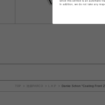
Since this service is an automatic tr
In addition, we do not take any resp
TOP
池袋PARCO
L.H.P
Danke Schon "Coating Front Z