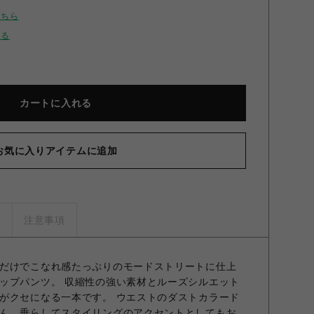
こちら
せる
カートに入れる
お気に入りアイテムに追加
ズ
注意事項
だけでこなれ感たっぷりのモードストリートに仕上
ップパンツ。 収縮性の強い素材とルーズシルエット
がクセになる一本です。 ウエストのダストカラード
ん、垂らしてスタイリングのアクセントとしてもお