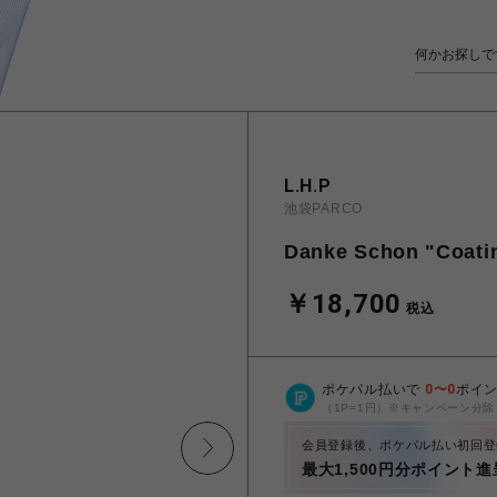
L.H.P
池袋PARCO
Danke Schon "Coatin
￥18,700
税込
ポケパル払いで
0
〜
0
ポイ
（1P=1円）※キャンペーン分除
会員登録後、ポケパル払い初回登
最大1,500円分ポイント進