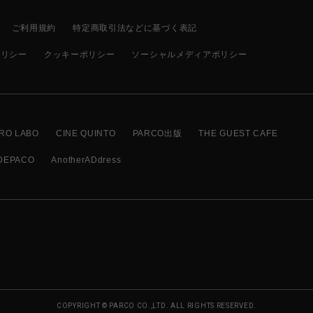
ご利用規約
特定商取引法などに基づく表記
ポリシー
クッキーポリシー
ソーシャルメディアポリシー
RO LABO
CINE QUINTO
PARCO出版
THE GUEST CAFE
DEPACO
AnotherADdress
COPYRIGHT © PARCO CO.,LTD. ALL RIGHTS RESERVED.