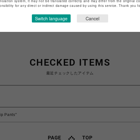
anslation system, it may not be translated correctly and may differ from the original c
onsibility for any direct or indirect damage caused by using this service. Thank you 
特定商取引法など法令に基づく表記は
こちら
ショップお問い合わせは
こちら
Switch language
Cancel
CHECKED ITEMS
最近チェックしたアイテム
ip Pants"