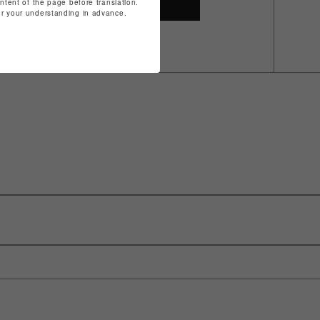
SHOP TOP
ontent of the page before translation.
for your understanding in advance.