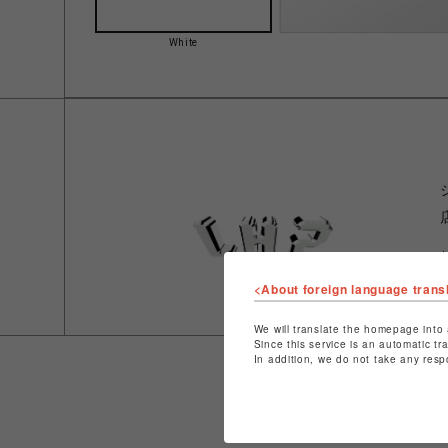
White
<About foreign language trans
We will translate the homepage into 
Since this service is an automatic tr
In addition, we do not take any resp