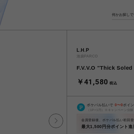
L.H.P
池袋PARCO
F.V.V.O "Thick Soled
￥41,580
税込
ポケパル払いで
0
〜
0
ポイ
（1P=1円）※キャンペーン分除
会員登録後、ポケパル払い初回登
最大1,500円分ポイント進