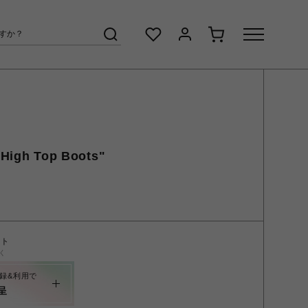
 High Top Boots"
ント
く
録&利用で
呈