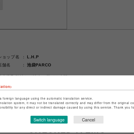
ショップ名
L.H.P
店舗名
池袋PARCO
特定商取引法など法令に基づく表記は
こちら
ショップお問い合わせは
こちら
lation>
a foreign language using the automatic translation service.
anslation system, it may not be translated correctly and may differ from the original c
onsibility for any direct or indirect damage caused by using this service. Thank you 
Switch language
Cancel
CHECKED ITEMS