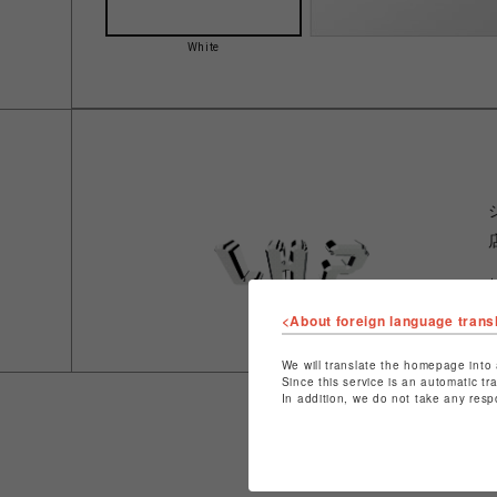
White
<About foreign language trans
We will translate the homepage into 
Since this service is an automatic tr
In addition, we do not take any resp