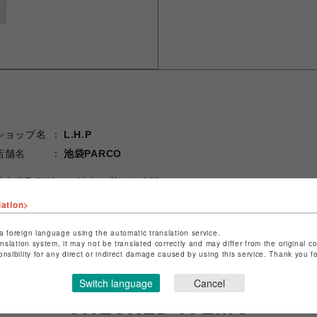
ショップ名
L.H.P
店舗名
池袋PARCO
特定商取引法など法令に基づく表記は
こちら
ショップお問い合わせは
こちら
lation>
a foreign language using the automatic translation service.
anslation system, it may not be translated correctly and may differ from the original c
onsibility for any direct or indirect damage caused by using this service. Thank you 
Switch language
Cancel
CHECKED ITEMS