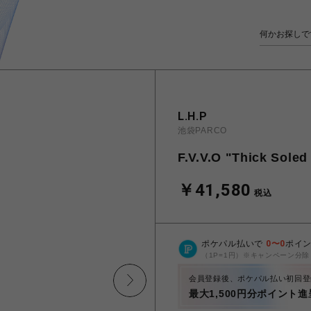
L.H.P
池袋PARCO
F.V.V.O "Thick Soled
￥41,580
税込
ポケパル払いで
0
〜
0
ポイ
（1P=1円）※キャンペーン分除
会員登録後、ポケパル払い初回登
最大1,500円分ポイント進