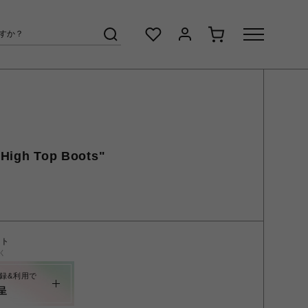
 High Top Boots"
ント
く
録&利用で
呈