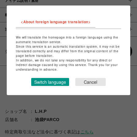
アイテム説明 / 素材
概要
<About foreign language translation>
注意事項
We will translate the homepage into a foreign language using the
automatic translation service.
Since this service is an automatic translation system, it may not be
シェアする
translated correctly and may differ from the original content of the
page before translation.
In addition, we do not take any responsibility for any direct or
indirect damage caused by using this service. Thank you for your
understanding in advance.
Switch language
Cancel
ショップ名
L.H.P
店舗名
池袋PARCO
特定商取引法など法令に基づく表記は
こちら