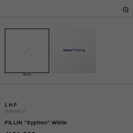
White
L.H.P
池袋PARCO
FILLIN "Syphon" White