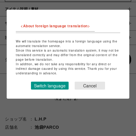
アイテム説明 / 素材
サイズ
<About foreign language translation>
注意事項
We will translate the homepage into a foreign language using the
automatic translation service.
Since this service is an automatic translation system, it may not be
translated correctly and may differ from the original content of the
シェアする
page before translation.
In addition, we do not take any responsibility for any direct or
indirect damage caused by using this service. Thank you for your
understanding in advance.
Switch language
Cancel
ショップ名
L.H.P
店舗名
池袋PARCO