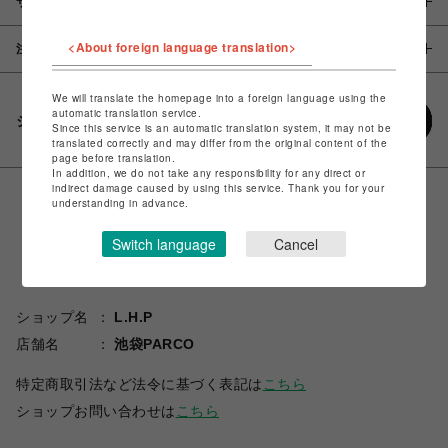
サイズ
<About foreign language translation>
注意事項
We will translate the homepage into a foreign language using the
automatic translation service.
シェアする
Since this service is an automatic translation system, it may not be
translated correctly and may differ from the original content of the
page before translation.
In addition, we do not take any responsibility for any direct or
indirect damage caused by using this service. Thank you for your
understanding in advance.
Switch language
Cancel
ショップ名
L.H.P
店舗名
池袋PARCO
特定商取引法など法令に基づく表記は
こちら
ショップお問い合わせは
こちら