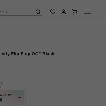
ity Flip Flop OG" Black
ント
く
録&利用で
呈