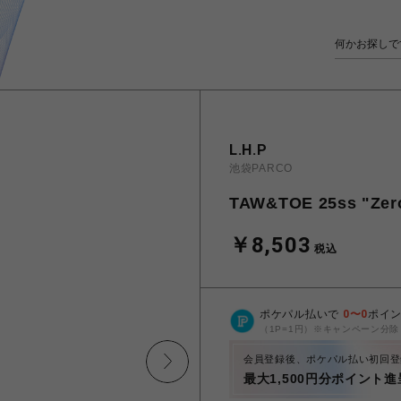
L.H.P
池袋PARCO
TAW&TOE 25ss "Zerov
￥8,503
税込
ポケパル払いで
0
〜
0
ポイ
（1P=1円）※キャンペーン分除
会員登録後、ポケパル払い初回登
最大1,500円分ポイント進