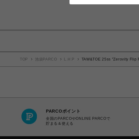
TOP
池袋PARCO
L.H.P
TAW&TOE 25ss "Zerovity Flip 
PARCOポイント
全国のPARCOやONLINE PARCOで
貯まる＆使える