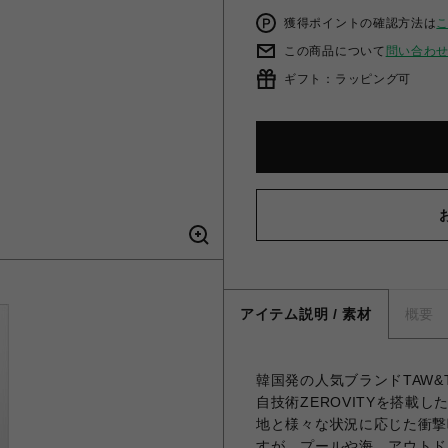
獲得ポイントの確認方法は
この商品について
問い合わ
ギフト：ラッピング可
アイテム説明 / 素材
概要
韓国発の人気ブランドTAW&T
自技術ZEROVITYを搭載
地と様々な状況に応じた衝撃
すが、プールや海、アウトド