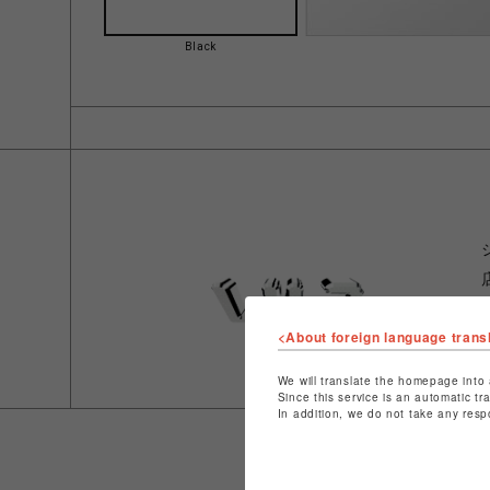
Black
<About foreign language trans
We will translate the homepage into 
Since this service is an automatic tr
In addition, we do not take any resp