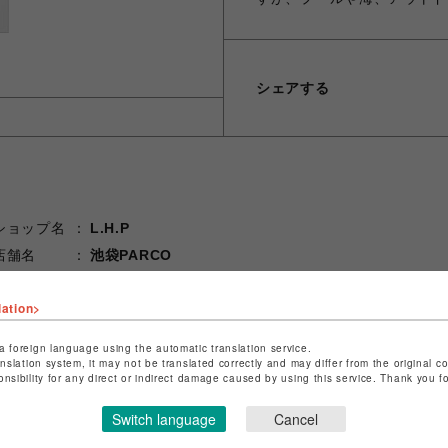
シェアする
ショップ名
L.H.P
店舗名
池袋PARCO
特定商取引法など法令に基づく表記は
こちら
lation>
ショップお問い合わせは
こちら
a foreign language using the automatic translation service.
anslation system, it may not be translated correctly and may differ from the original c
onsibility for any direct or indirect damage caused by using this service. Thank you 
Switch language
Cancel