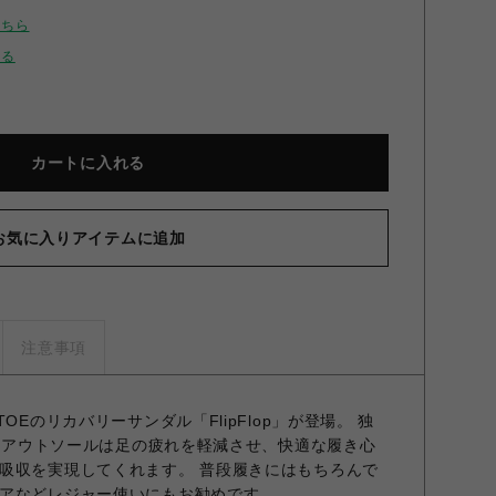
こちら
せる
カートに入れる
お気に入りアイテムに追加
注意事項
OEのリカバリーサンダル「FlipFlop」が登場。 独
したアウトソールは足の疲れを軽減させ、快適な履き心
吸収を実現してくれます。 普段履きにはもちろんで
アなどレジャー使いにもお勧めです。