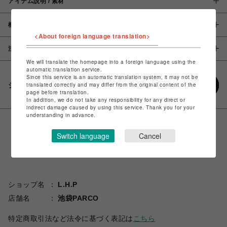
アイテム説明 / 素材
概要
<About foreign language translation>
注意事項
We will translate the homepage into a foreign language using the
automatic translation service.
Since this service is an automatic translation system, it may not be
シェアする
translated correctly and may differ from the original content of the
page before translation.
In addition, we do not take any responsibility for any direct or
indirect damage caused by using this service. Thank you for your
understanding in advance.
Switch language
Cancel
ショップ名
L.H.P
店舗名
池袋PARCO
特定商取引法など法令に基づく表記は
こちら