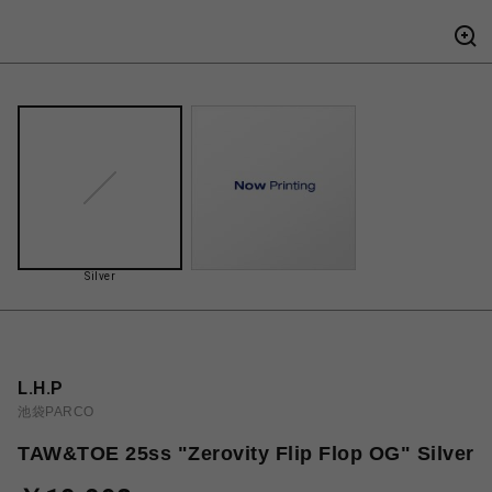
Silver
L.H.P
池袋PARCO
TAW&TOE 25ss "Zerovity Flip Flop OG" Silver