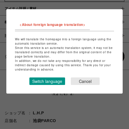
アイテム説明 / 素材
概要
<About foreign language translation>
注意事項
We will translate the homepage into a foreign language using the
automatic translation service.
Since this service is an automatic translation system, it may not be
translated correctly and may differ from the original content of the
シェアする
page before translation.
In addition, we do not take any responsibility for any direct or
indirect damage caused by using this service. Thank you for your
understanding in advance.
Switch language
Cancel
ショップ名
L.H.P
店舗名
池袋PARCO