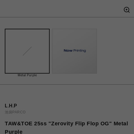
Metal Purple
L.H.P
池袋PARCO
TAW&TOE 25ss "Zerovity Flip Flop OG" Metal
Purple