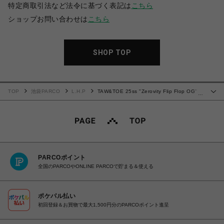
特定商取引法など法令に基づく表記は
こちら
ショップお問い合わせは
こちら
SHOP TOP
TOP
池袋PARCO
L.H.P
TAW&TOE 25ss "Zerovity Flip Flop OG"
…
Metal Purple
PARCOポイント
全国のPARCOやONLINE PARCOで貯まる＆使える
ポケパル払い
初回登録＆お買物で最大1,500円分のPARCOポイント進呈