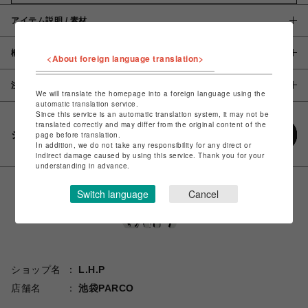
アイテム説明 / 素材
概要
<About foreign language translation>
注意事項
We will translate the homepage into a foreign language using the
automatic translation service.
Since this service is an automatic translation system, it may not be
translated correctly and may differ from the original content of the
シェアする
page before translation.
In addition, we do not take any responsibility for any direct or
indirect damage caused by using this service. Thank you for your
understanding in advance.
Switch language
Cancel
ショップ名
L.H.P
店舗名
池袋PARCO