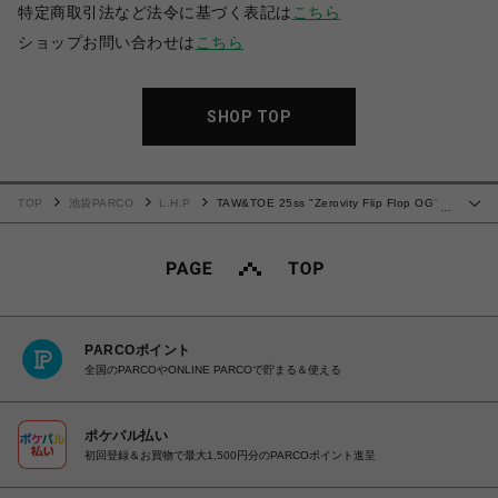
特定商取引法など法令に基づく表記は
こちら
ショップお問い合わせは
こちら
SHOP TOP
TOP
池袋PARCO
L.H.P
TAW&TOE 25ss "Zerovity Flip Flop OG"
…
Glossy Black
PARCOポイント
全国のPARCOやONLINE PARCOで貯まる＆使える
ポケパル払い
初回登録＆お買物で最大1,500円分のPARCOポイント進呈