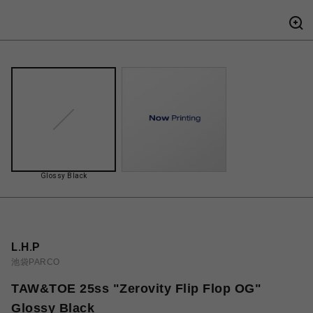
Glossy Black
L.H.P
池袋PARCO
TAW&TOE 25ss "Zerovity Flip Flop OG"
Glossy Black