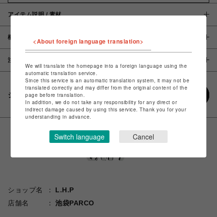
アイテム説明 / 素材
概要
<About foreign language translation>
注意事項
We will translate the homepage into a foreign language using the
automatic translation service.
Since this service is an automatic translation system, it may not be
translated correctly and may differ from the original content of the
シェアする
page before translation.
In addition, we do not take any responsibility for any direct or
indirect damage caused by using this service. Thank you for your
understanding in advance.
Switch language
Cancel
ショップ名
L.H.P
店舗名
池袋PARCO