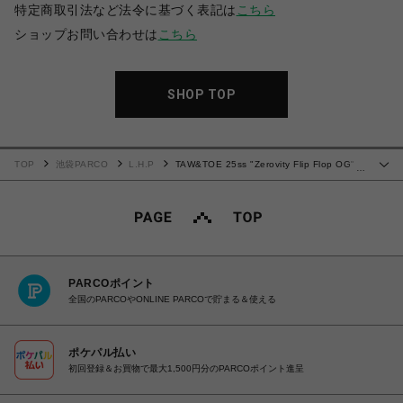
特定商取引法など法令に基づく表記は
こちら
ショップお問い合わせは
こちら
SHOP TOP
TOP
池袋PARCO
L.H.P
TAW&TOE 25ss "Zerovity Flip Flop OG"
…
Glossy Black
PARCOポイント
全国のPARCOやONLINE PARCOで貯まる＆使える
ポケパル払い
初回登録＆お買物で最大1,500円分のPARCOポイント進呈