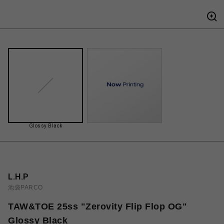
Glossy Black
L.H.P
池袋PARCO
TAW&TOE 25ss "Zerovity Flip Flop OG"
Glossy Black