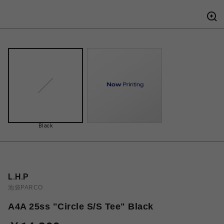
Black
L.H.P
池袋PARCO
A4A 25ss "Circle S/S Tee" Black