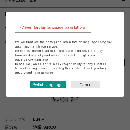
アイテム説明 / 素材
概要
<About foreign language translation>
サイズ
注意事項
We will translate the homepage into a foreign language using the
automatic translation service.
Since this service is an automatic translation system, it may not be
translated correctly and may differ from the original content of the
page before translation.
シェアする
In addition, we do not take any responsibility for any direct or
indirect damage caused by using this service. Thank you for your
understanding in advance.
Switch language
Cancel
ショップ名
L.H.P
店舗名
池袋PARCO