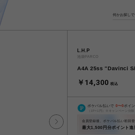
L.H.P
池袋PARCO
A4A 25ss "Davinci S
￥14,300
税込
ポケパル払いで
0
〜
0
ポイ
（1P=1円）※キャンペーン分除
会員登録後、ポケパル払い初回登
最大1,500円分ポイント進