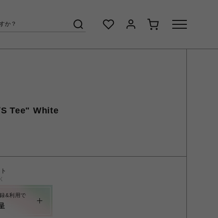
/S Tee" White
ント
く
録&利用で
呈