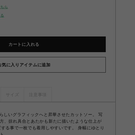
こちら
せる
カートに入れる
お気に入りアイテムに追加
サイズ
注意事項
Aらしいグラフィックへと昇華させたカットソー。 写
方、掠れ具合とあたかも新たに描いたような仕上が
置する事で一枚でも着用しやすいです。 身幅にゆとり
ト。