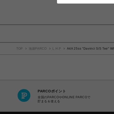
TOP
池袋PARCO
L.H.P
A4A 25ss "Davinci S/S Tee" Wh
PARCOポイント
全国のPARCOやONLINE PARCOで
貯まる＆使える