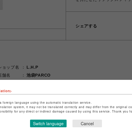
シェアする
ショップ名
L.H.P
店舗名
池袋PARCO
特定商取引法など法令に基づく表記は
こちら
lation>
ショップお問い合わせは
こちら
a foreign language using the automatic translation service.
anslation system, it may not be translated correctly and may differ from the original c
onsibility for any direct or indirect damage caused by using this service. Thank you 
Switch language
Cancel