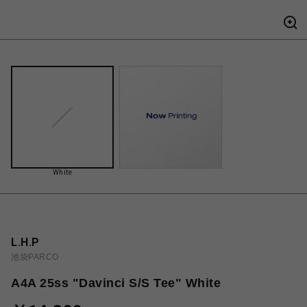
White
L.H.P
池袋PARCO
A4A 25ss "Davinci S/S Tee" White