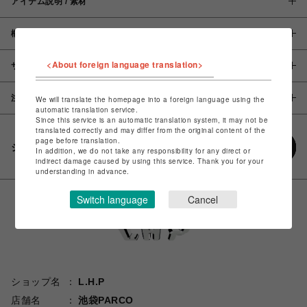
アイテム説明 / 素材
概要
<About foreign language translation>
サイズ
注意事項
We will translate the homepage into a foreign language using the
automatic translation service.
Since this service is an automatic translation system, it may not be
translated correctly and may differ from the original content of the
page before translation.
シェアする
In addition, we do not take any responsibility for any direct or
indirect damage caused by using this service. Thank you for your
understanding in advance.
Switch language
Cancel
ショップ名
L.H.P
店舗名
池袋PARCO