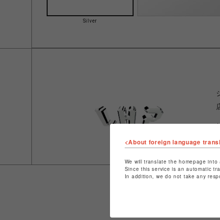
Silver
<About foreign language trans
We will translate the homepage into 
Since this service is an automatic tr
In addition, we do not take any resp