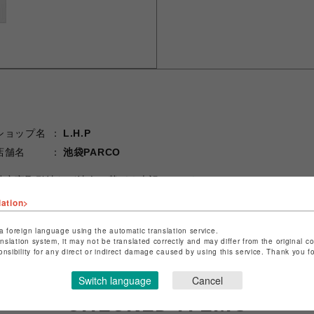
ショップ名
L.H.P
店舗名
池袋PARCO
特定商取引法など法令に基づく表記は
こちら
ショップお問い合わせは
こちら
lation>
a foreign language using the automatic translation service.
anslation system, it may not be translated correctly and may differ from the original c
onsibility for any direct or indirect damage caused by using this service. Thank you 
Switch language
Cancel
CHECKED ITEMS