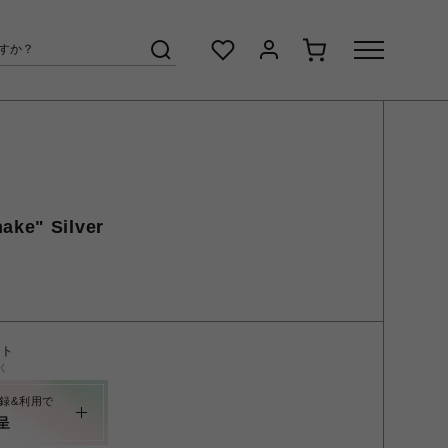
ake" Silver
ント
く
録&利用で
呈