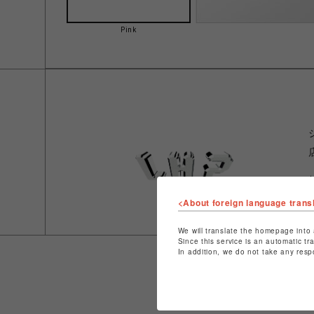
Pink
<About foreign language trans
We will translate the homepage into 
Since this service is an automatic tr
In addition, we do not take any resp