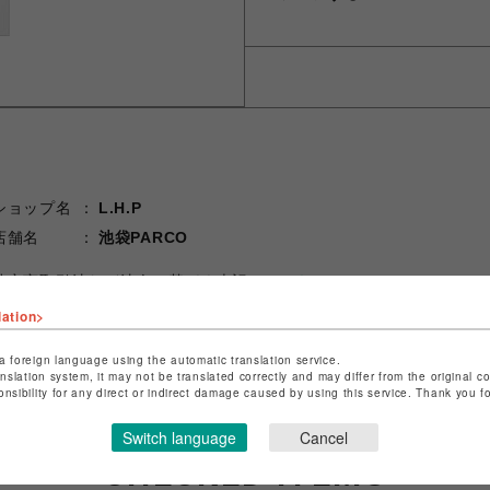
ショップ名
L.H.P
店舗名
池袋PARCO
特定商取引法など法令に基づく表記は
こちら
ショップお問い合わせは
こちら
lation>
a foreign language using the automatic translation service.
anslation system, it may not be translated correctly and may differ from the original c
onsibility for any direct or indirect damage caused by using this service. Thank you 
Switch language
Cancel
CHECKED ITEMS