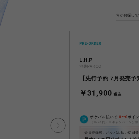
L.H.P
池袋PARCO
【先行予約 7月発売予定】OG
￥31,900
税込
ポケパル払いで
0
〜
0
ポイ
（1P=1円）※キャンペーン分除
会員登録後、ポケパル払い初回登