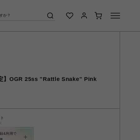
R 25ss "Rattle Snake" Pink
ント
く
録&利用で