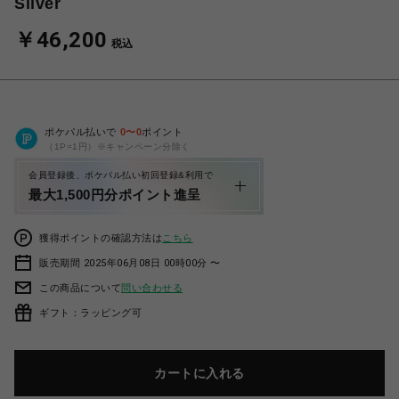
Silver
￥46,200
税込
ポケパル払いで
0
〜
0
ポイント
（1P=1円）※キャンペーン分除く
会員登録後、ポケパル払い初回登録&利用で
最大1,500円分ポイント進呈
獲得ポイントの確認方法は
こちら
販売期間 2025年06月08日 00時00分 〜
この商品について
問い合わせる
ギフト：ラッピング可
カートに入れる