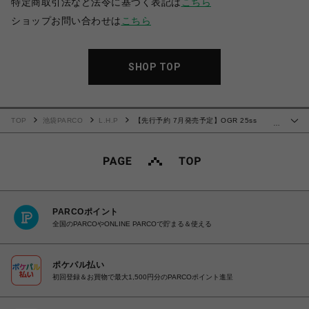
特定商取引法など法令に基づく表記は
こちら
ショップお問い合わせは
こちら
SHOP TOP
TOP
池袋PARCO
L.H.P
【先行予約 7月発売予定】OGR 25ss
…
"Jumper" Silver
PARCOポイント
全国のPARCOやONLINE PARCOで貯まる＆使える
ポケパル払い
初回登録＆お買物で最大1,500円分のPARCOポイント進呈