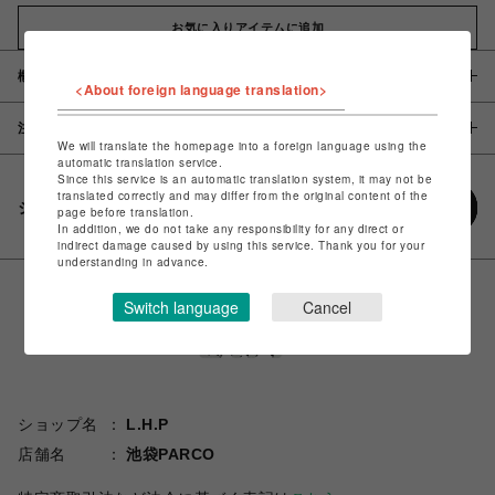
お気に入りアイテムに追加
概要
<About foreign language translation>
注意事項
We will translate the homepage into a foreign language using the
automatic translation service.
Since this service is an automatic translation system, it may not be
translated correctly and may differ from the original content of the
シェアする
page before translation.
In addition, we do not take any responsibility for any direct or
indirect damage caused by using this service. Thank you for your
understanding in advance.
Switch language
Cancel
ショップ名
L.H.P
店舗名
池袋PARCO