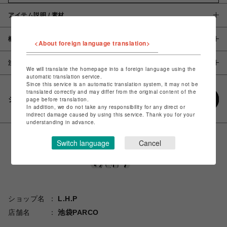
アイテム説明 / 素材
概要
<About foreign language translation>
注意事項
We will translate the homepage into a foreign language using the
automatic translation service.
Since this service is an automatic translation system, it may not be
translated correctly and may differ from the original content of the
シェアする
page before translation.
In addition, we do not take any responsibility for any direct or
indirect damage caused by using this service. Thank you for your
understanding in advance.
Switch language
Cancel
ショップ名
L.H.P
店舗名
池袋PARCO