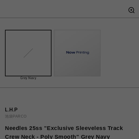
Grey Navy
L.H.P
池袋PARCO
Needles 25ss "Exclusive Sleeveless Track
Crew Neck - Poly Smooth" Grey Navy