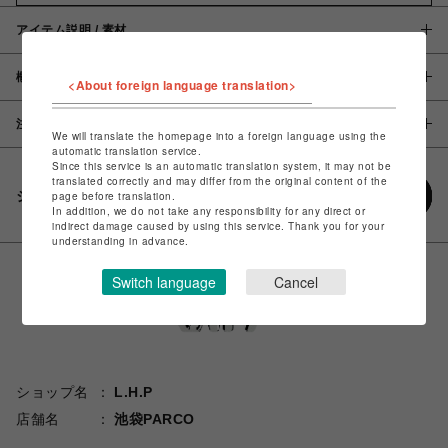
アイテム説明 / 素材
概要
<About foreign language translation>
注意事項
We will translate the homepage into a foreign language using the
automatic translation service.
Since this service is an automatic translation system, it may not be
translated correctly and may differ from the original content of the
シェアする
page before translation.
In addition, we do not take any responsibility for any direct or
indirect damage caused by using this service. Thank you for your
understanding in advance.
Switch language
Cancel
ショップ名
L.H.P
店舗名
池袋PARCO