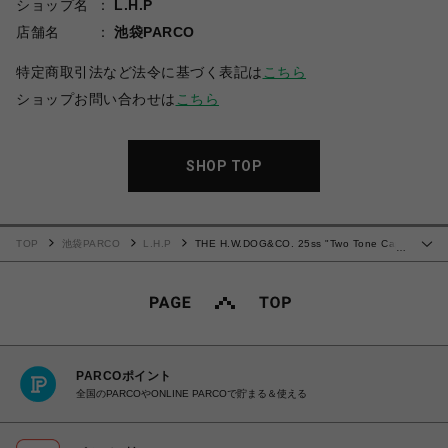
ショップ名
L.H.P
店舗名
池袋PARCO
特定商取引法など法令に基づく表記は
こちら
ショップお問い合わせは
こちら
SHOP TOP
TOP
池袋PARCO
L.H.P
THE H.W.DOG&CO. 25ss "Two Tone Cap"
…
Black
PARCOポイント
全国のPARCOやONLINE PARCOで貯まる＆使える