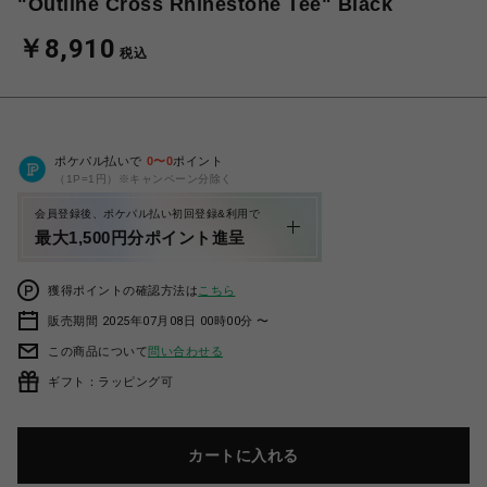
"Outline Cross Rhinestone Tee" Black
￥8,910
税込
ポケパル払いで
0
〜
0
ポイント
（1P=1円）※キャンペーン分除く
会員登録後、ポケパル払い初回登録&利用で
最大1,500円分ポイント進呈
獲得ポイントの確認方法は
こちら
販売期間 2025年07月08日 00時00分 〜
この商品について
問い合わせる
ギフト：ラッピング可
カートに入れる