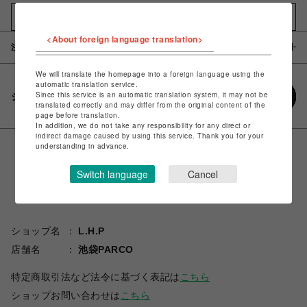
お気に入りアイテムに追加
<About foreign language translation>
注意事項
We will translate the homepage into a foreign language using the
automatic translation service.
Since this service is an automatic translation system, it may not be
シェアする
translated correctly and may differ from the original content of the
page before translation.
In addition, we do not take any responsibility for any direct or
indirect damage caused by using this service. Thank you for your
understanding in advance.
Switch language
Cancel
ショップ名
L.H.P
店舗名
池袋PARCO
特定商取引法など法令に基づく表記は
こちら
ショップお問い合わせは
こちら