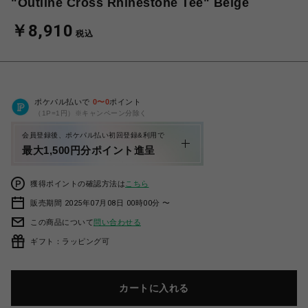
"Outline Cross Rhinestone Tee" Beige
￥8,910
税込
ポケパル払いで
0
〜
0
ポイント
（1P=1円）※キャンペーン分除く
会員登録後、ポケパル払い初回登録&利用で
最大1,500円分ポイント進呈
獲得ポイントの確認方法は
こちら
販売期間 2025年07月08日 00時00分 〜
この商品について
問い合わせる
ギフト：ラッピング可
カートに入れる