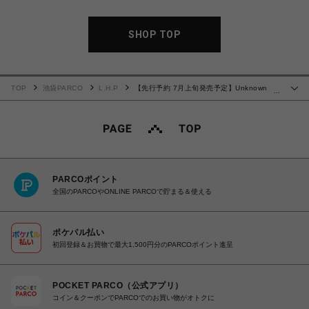
SHOP TOP
TOP
池袋PARCO
L.H.P
【先行予約 7月上旬発売予定】Unknown
…
25ss "Outline Cross Rhinestone Tee" Beige
PARCOポイント
全国のPARCOやONLINE PARCOで貯まる＆使える
ポケパル払い
初回登録＆お買物で最大1,500円分のPARCOポイント進呈
POCKET PARCO（公式アプリ）
コイン＆クーポンでPARCOでのお買い物がオトクに