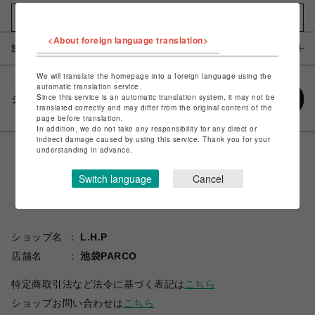
お気に入りアイテムに追加
<About foreign language translation>
注意事項
We will translate the homepage into a foreign language using the
automatic translation service.
Since this service is an automatic translation system, it may not be
シェアする
translated correctly and may differ from the original content of the
page before translation.
In addition, we do not take any responsibility for any direct or
indirect damage caused by using this service. Thank you for your
understanding in advance.
Switch language
Cancel
ショップ名
L.H.P
店舗名
池袋PARCO
特定商取引法など法令に基づく表記は
こちら
ショップお問い合わせは
こちら