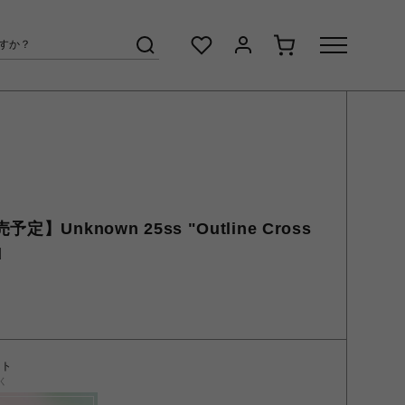
Unknown 25ss "Outline Cross
d
ント
く