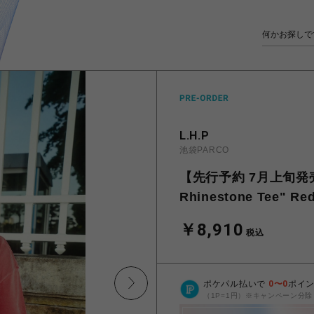
L.H.P
池袋PARCO
【先行予約 7月上旬発売予定】
Rhinestone Tee" Re
￥8,910
税込
ポケパル払いで
0
〜
0
ポイ
（1P=1円）※キャンペーン分除