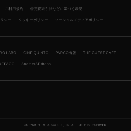
ご利用規約
特定商取引法などに基づく表記
ポリシー
クッキーポリシー
ソーシャルメディアポリシー
RO LABO
CINE QUINTO
PARCO出版
THE GUEST CAFE
DEPACO
AnotherADdress
COPYRIGHT © PARCO CO.,LTD. ALL RIGHTS RESERVED.