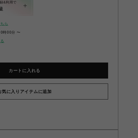
録&利用で
呈
こちら
00時00分 〜
せる
カートに入れる
お気に入りアイテムに追加