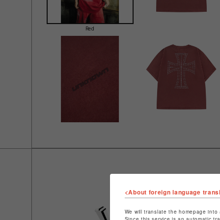
Red
<About foreign language trans
We will translate the homepage into 
Since this service is an automatic tr