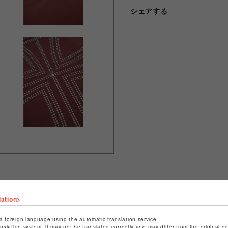
シェアする
lation>
ショップ名
L.H.P
店舗名
池袋PARCO
a foreign language using the automatic translation service.
anslation system, it may not be translated correctly and may differ from the original c