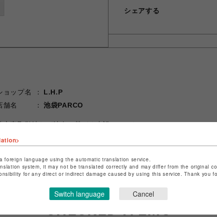
シェアする
ショップ名
L.H.P
店舗名
池袋PARCO
特定商取引法など法令に基づく表記は
こちら
ショップお問い合わせは
こちら
lation>
a foreign language using the automatic translation service.
anslation system, it may not be translated correctly and may differ from the original c
onsibility for any direct or indirect damage caused by using this service. Thank you 
Switch language
Cancel
CHECKED ITEMS