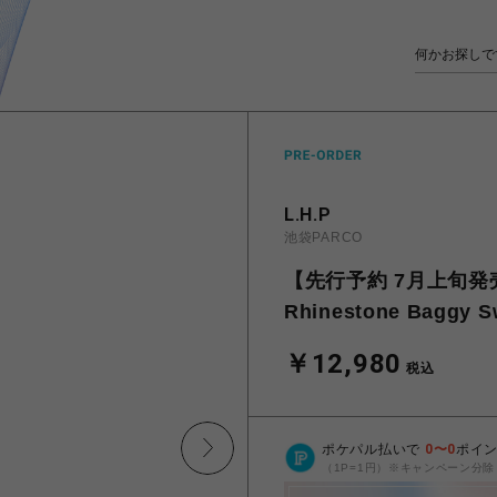
L.H.P
池袋PARCO
【先行予約 7月上旬発売予定】
Rhinestone Baggy S
￥12,980
税込
ポケパル払いで
0
〜
0
ポイ
（1P=1円）※キャンペーン分除