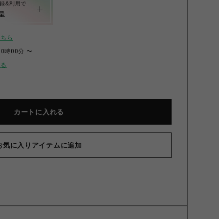
録&利用で
呈
こちら
00時00分 〜
せる
カートに入れる
お気に入りアイテムに追加