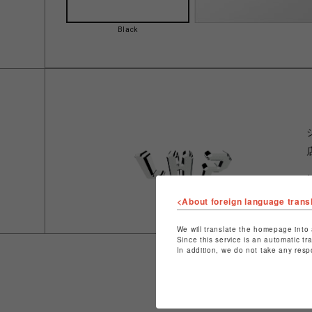
Black
<About foreign language trans
We will translate the homepage into 
Since this service is an automatic tr
In addition, we do not take any resp