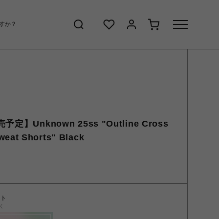
Unknown 25ss "Outline Cross
weat Shorts" Black
ント
く