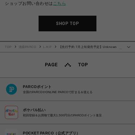
ショップお問い合わせは
こちら
SHOP TOP
TOP
池袋PARCO
L.H.P
【先行予約 7月上旬発売予定】Unknown
…
25ss "Outline Cross Rhinestone Baggy Sweat Shorts" Beige
PARCOポイント
全国のPARCOやONLINE PARCOで貯まる＆使える
ポケパル払い
初回登録＆お買物で最大1,500円分のPARCOポイント進呈
POCKET PARCO（公式アプリ）