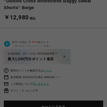
"Outline Cross Rhinestone Baggy Sweat
Shorts" Beige
￥12,980
税込
ポケパル払いで
0
〜
0
ポイント
（1P=1円）※キャンペーン分除く
会員登録後、ポケパル払い初回登録&利用で
最大1,500円分ポイント進呈
獲得ポイントの確認方法は
こちら
販売期間 2025年07月08日 00時00分 〜
この商品について
問い合わせる
ギフト：ラッピング可
カートに入れる