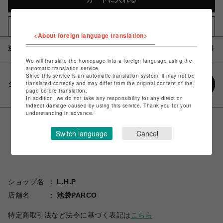
お気に入りアイテムに追加
<About foreign language translation>
注意事項
We will translate the homepage into a foreign language using the
automatic translation service.
Since this service is an automatic translation system, it may not be
translated correctly and may differ from the original content of the
シェアする
page before translation.
In addition, we do not take any responsibility for any direct or
indirect damage caused by using this service. Thank you for your
understanding in advance.
Switch language
Cancel
ショップ名
L.H.P
店舗名
池袋PARCO
特定商取引法など法令に基づく表記は
こちら