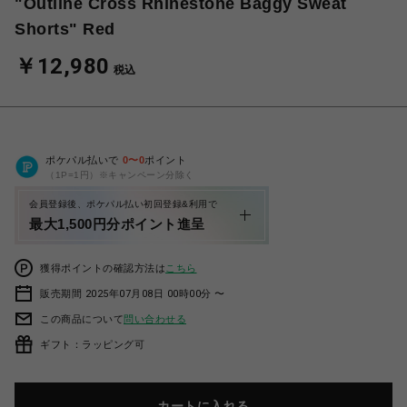
"Outline Cross Rhinestone Baggy Sweat
Shorts" Red
￥12,980
税込
ポケパル払いで
0
〜
0
ポイント
（1P=1円）※キャンペーン分除く
会員登録後、ポケパル払い初回登録&利用で
最大1,500円分ポイント進呈
獲得ポイントの確認方法は
こちら
販売期間 2025年07月08日 00時00分 〜
この商品について
問い合わせる
ギフト：ラッピング可
カートに入れる