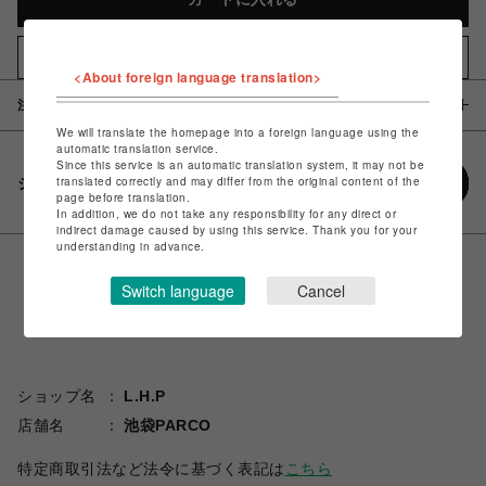
お気に入りアイテムに追加
<About foreign language translation>
注意事項
We will translate the homepage into a foreign language using the
automatic translation service.
Since this service is an automatic translation system, it may not be
translated correctly and may differ from the original content of the
シェアする
page before translation.
In addition, we do not take any responsibility for any direct or
indirect damage caused by using this service. Thank you for your
understanding in advance.
Switch language
Cancel
ショップ名
L.H.P
店舗名
池袋PARCO
特定商取引法など法令に基づく表記は
こちら