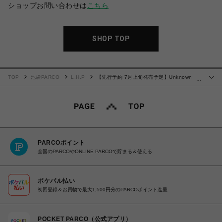
ショップお問い合わせは
こちら
SHOP TOP
TOP
池袋PARCO
L.H.P
【先行予約 7月上旬発売予定】Unknown
…
25ss "Outline Cross Rhinestone Baggy Sweat Shorts" Red
PARCOポイント
全国のPARCOやONLINE PARCOで貯まる＆使える
ポケパル払い
初回登録＆お買物で最大1,500円分のPARCOポイント進呈
POCKET PARCO（公式アプリ）