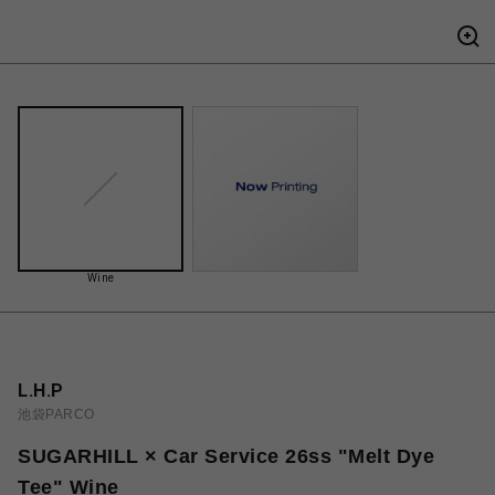
Wine
L.H.P
池袋PARCO
SUGARHILL × Car Service 26ss "Melt Dye
Tee" Wine