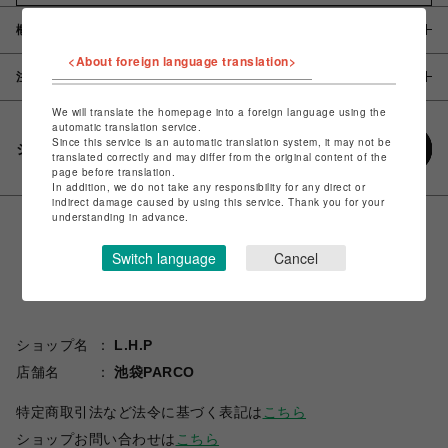
概要
<About foreign language translation>
注意事項
We will translate the homepage into a foreign language using the
automatic translation service.
Since this service is an automatic translation system, it may not be
シェアする
translated correctly and may differ from the original content of the
page before translation.
In addition, we do not take any responsibility for any direct or
indirect damage caused by using this service. Thank you for your
understanding in advance.
Switch language
Cancel
ショップ名
L.H.P
店舗名
池袋PARCO
特定商取引法など法令に基づく表記は
こちら
ショップお問い合わせは
こちら