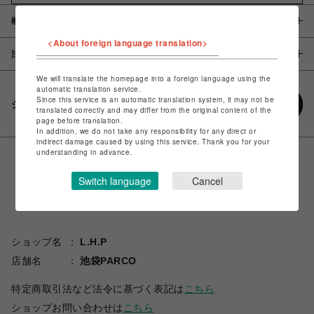
概要
<About foreign language translation>
注意事項
We will translate the homepage into a foreign language using the
automatic translation service.
Since this service is an automatic translation system, it may not be
シェアする
translated correctly and may differ from the original content of the
page before translation.
In addition, we do not take any responsibility for any direct or
indirect damage caused by using this service. Thank you for your
understanding in advance.
Switch language
Cancel
ショップ名
L.H.P
店舗名
池袋PARCO
特定商取引法など法令に基づく表記は
こちら
ショップお問い合わせは
こちら