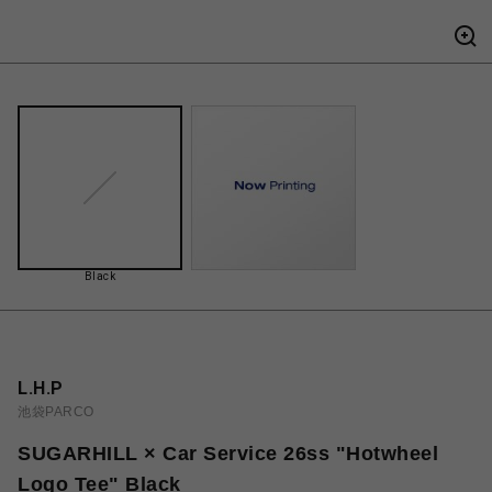
Black
L.H.P
池袋PARCO
SUGARHILL × Car Service 26ss "Hotwheel
Logo Tee" Black