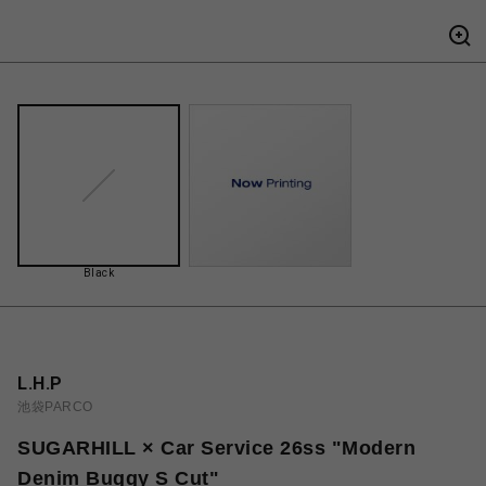
Black
L.H.P
池袋PARCO
SUGARHILL × Car Service 26ss "Modern
Denim Buggy S Cut"