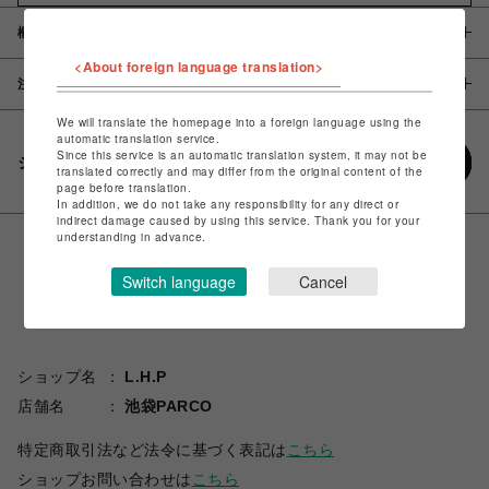
概要
<About foreign language translation>
注意事項
We will translate the homepage into a foreign language using the
automatic translation service.
Since this service is an automatic translation system, it may not be
シェアする
translated correctly and may differ from the original content of the
page before translation.
In addition, we do not take any responsibility for any direct or
indirect damage caused by using this service. Thank you for your
understanding in advance.
Switch language
Cancel
ショップ名
L.H.P
店舗名
池袋PARCO
特定商取引法など法令に基づく表記は
こちら
ショップお問い合わせは
こちら